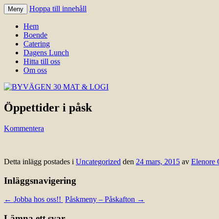
Hoppa till innehåll
Meny
Välkomna till Idre för en trevlig upplevelse
BYVÄGEN 30 MAT & LOGI
Hem
Boende
Catering
Dagens Lunch
Hitta till oss
Om oss
Öppettider i påsk
Kommentera
Detta inlägg postades i
Uncategorized
den
24 mars, 2015
av
Elenore 
Inläggsnavigering
←
Jobba hos oss!!
Påskmeny – Påskafton
→
Lämna ett svar