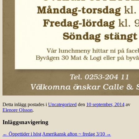
Detta inlägg postades i
Uncategorized
den
10 september, 2014
av
Elenore Olsson
.
Inläggsnavigering
←
Öppettider i höst
Amerikansk afton ~ fredag 3/10
→