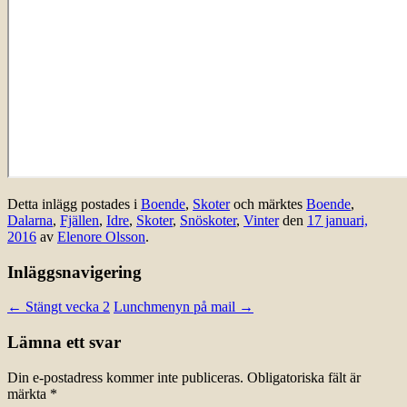
Detta inlägg postades i
Boende
,
Skoter
och märktes
Boende
,
Dalarna
,
Fjällen
,
Idre
,
Skoter
,
Snöskoter
,
Vinter
den
17 januari,
2016
av
Elenore Olsson
.
Inläggsnavigering
←
Stängt vecka 2
Lunchmenyn på mail
→
Lämna ett svar
Din e-postadress kommer inte publiceras.
Obligatoriska fält är
märkta
*