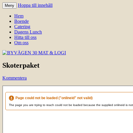
Hoppa till innehåll
Meny
Välkomna till Idre för en trevlig
BYVÄGEN 30 MAT & LOGI
Hem
upplevelse hos oss.
Boende
Catering
Dagens Lunch
Hitta till oss
Om oss
Skoterpaket
Kommentera