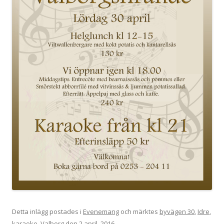
Detta inlägg postades i
Evenemang
och märktes
byvägen 30
,
Idre
,
karaoke
,
Valborg
den
2 april, 2016
.