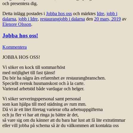
och presentera dig.
Detta inlägg postades i
Jobba hos oss
och märktes
Idre
,
jobb i
dalarna
,
jobb i Idre
,
restaurangjobb i dalarna
den
20 mars, 2019
av
Elenore Olsson
.
Jobba hos oss!
Kommentera
JOBBA HOS OSS!
Vi söker en kock till sommar/höst
med möjlighet till fast tjänst!
Du bör ha några års erfarenhet av restaurangbranschen.
Speciellt svensk husmanskost och à la carte.
Varierad arbetstid både vardagar och helger.
Vi söker serveringspersonal samt personal
som kan hjälpa till med städning av rum mm.
Då vi är ett litet företag varierar ofta arbetsuppgifterna
och ju fler vi har att ringa ju bättre är det,
så vare sig om du känner att du bara har lust att få lite extratimmar
eller vill jobba på schema så är du välkommen att kontakta oss