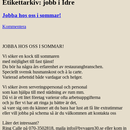
Etikettarkiv:
jobb i Idre
Jobba hos oss i sommar!
Kommentera
JOBBA HOS OSS I SOMMAR!
Vi söker en kock till sommaren
med möjlighet till fast tjänst!
Du bör ha några års erfarenhet av restaurangbranschen.
Speciellt svensk husmanskost och à la carte.
Varierad arbetstid både vardagar och helger.
Vi söker även serveringspersonal och personal
som kan hjälpa till med städning av rum mm.
Då vi är ett litet företag varierar ofta arbetsuppgifterna
och ju fler vi har att ringa ju bättre är det,
så vare sig om du känner att du bara har lust att få lite extratimmar
eller vill jobba på schema så är du välkommen att kontakta oss
Låter det intressant?
Ring Calle på 070-3502818, maila info@byvagen30.se eller kom in