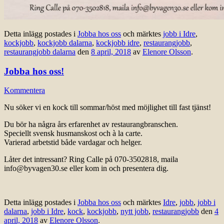
Detta inlägg postades i
Jobba hos oss
och märktes
jobb i Idre
,
kockjobb
,
kockjobb dalarna
,
kockjobb idre
,
restaurangjobb
,
restaurangjobb dalarna
den
8 april, 2018
av
Elenore Olsson
.
Jobba hos oss!
Kommentera
Nu söker vi en kock till sommar/höst med möjlighet till fast tjänst!
Du bör ha några års erfarenhet av restaurangbranschen.
Speciellt svensk husmanskost och à la carte.
Varierad arbetstid både vardagar och helger.
Låter det intressant? Ring Calle på 070-3502818, maila
info@byvagen30.se eller kom in och presentera dig.
Detta inlägg postades i
Jobba hos oss
och märktes
Idre
,
jobb
,
jobb i
dalarna
,
jobb i Idre
,
kock
,
kockjobb
,
nytt jobb
,
restaurangjobb
den
4
april, 2018
av
Elenore Olsson
.