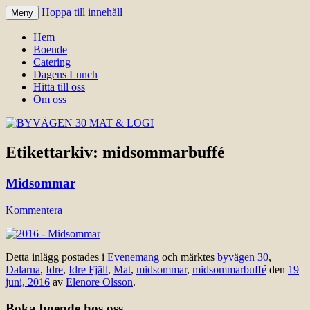
Hoppa till innehåll
Meny
Välkomna till Idre för en trevlig
BYVÄGEN 30 MAT & LOGI
Hem
upplevelse hos oss.
Boende
Catering
Dagens Lunch
Hitta till oss
Om oss
Etikettarkiv:
midsommarbuffé
Midsommar
Kommentera
Detta inlägg postades i
Evenemang
och märktes
byvägen 30
,
Dalarna
,
Idre
,
Idre Fjäll
,
Mat
,
midsommar
,
midsommarbuffé
den
19
juni, 2016
av
Elenore Olsson
.
Boka boende hos oss