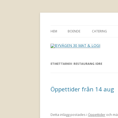
Välkomna till Idre för en trevlig upplevels
BYVÄGEN 30 MAT &
HEM
BOENDE
CATERING
ETIKETTARKIV:
RESTAURANG IDRE
Öppettider från 14 aug
Detta inlägg postades i
Öppettider
och mä