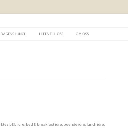
e hos oss.
 LOGI
Hoppa
till
DAGENS LUNCH
HITTA TILL OSS
OM OSS
innehåll
rktes
b&b idre
,
bed & breakfast idre
,
boende idre
,
lunch idre
,