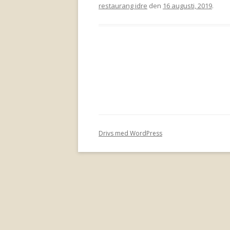
restaurang idre
den
16 augusti, 2019
.
Drivs med WordPress