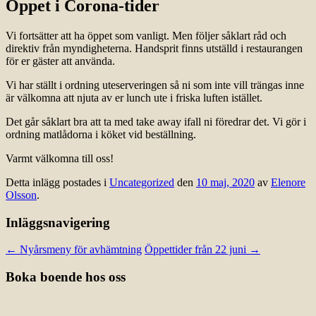
Öppet i Corona-tider
Vi fortsätter att ha öppet som vanligt. Men följer såklart råd och
direktiv från myndigheterna. Handsprit finns utställd i restaurangen
för er gäster att använda.
Vi har ställt i ordning uteserveringen så ni som inte vill trängas inne
är välkomna att njuta av er lunch ute i friska luften istället.
Det går såklart bra att ta med take away ifall ni föredrar det. Vi gör i
ordning matlådorna i köket vid beställning.
Varmt välkomna till oss!
Detta inlägg postades i
Uncategorized
den
10 maj, 2020
av
Elenore
Olsson
.
Inläggsnavigering
←
Nyårsmeny för avhämtning
Öppettider från 22 juni
→
Boka boende hos oss