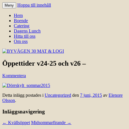
Hoppa till innehåll
Meny
Välkomna till Idre för en trevlig
BYVÄGEN 30 MAT & LOGI
Hem
upplevelse hos oss.
Boende
Catering
Dagens Lunch
Hitta till oss
Om oss
Öppettider v24-25 och v26 –
Kommentera
Detta inlägg postades i
Uncategorized
den
7 juni, 2015
av
Elenore
Olsson
.
Inläggsnavigering
←
Kvällsöppet
Midsommarfirande
→