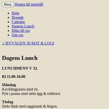
Hoppa till innehåll
Meny
Välkomna till Idre för en trevlig upplevelse
BYVÄGEN 30 MAT & LOGI
Hem
Boende
Catering
Dagens Lunch
Hitta till oss
Om oss
Dagens Lunch
LUNCHMENY V 32.
Kl 11.00-16.00
Måndag
Kycklingpanna med ris.
Pytt i panna med stekt ägg & rödbetor.
Tisdag
Stekt fläsk med raggmunk & lingon.