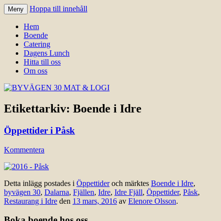
Hoppa till innehåll
Meny
Välkomna till Idre för en trevlig
BYVÄGEN 30 MAT & LOGI
Hem
upplevelse hos oss.
Boende
Catering
Dagens Lunch
Hitta till oss
Om oss
Etikettarkiv:
Boende i Idre
Öppettider i Påsk
Kommentera
Detta inlägg postades i
Öppettider
och märktes
Boende i Idre
,
byvägen 30
,
Dalarna
,
Fjällen
,
Idre
,
Idre Fjäll
,
Öppettider
,
Påsk
,
Restaurang i Idre
den
13 mars, 2016
av
Elenore Olsson
.
Boka boende hos oss