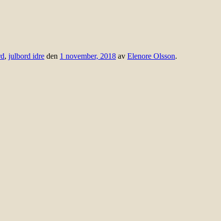
rd
,
julbord idre
den
1 november, 2018
av
Elenore Olsson
.