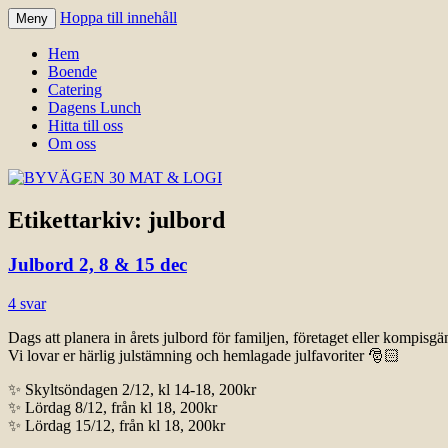
Hoppa till innehåll
Meny
Välkomna till Idre för en trevlig upplevelse
BYVÄGEN 30 MAT & LOGI
Hem
Boende
Catering
Dagens Lunch
Hitta till oss
Om oss
Etikettarkiv:
julbord
Julbord 2, 8 & 15 dec
4 svar
Dags att planera in årets julbord för familjen, företaget eller kompisgä
Vi lovar er härlig julstämning och hemlagade julfavoriter
🎅🏻
✨
Skyltsöndagen 2/12, kl 14-18, 200kr
✨
Lördag 8/12, från kl 18, 200kr
✨
Lördag 15/12, från kl 18, 200kr