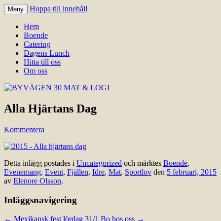
Hoppa till innehåll
Meny
Välkomna till Idre för en trevlig
BYVÄGEN 30 MAT & LOGI
Hem
upplevelse hos oss.
Boende
Catering
Dagens Lunch
Hitta till oss
Om oss
Alla Hjärtans Dag
Kommentera
Detta inlägg postades i
Uncategorized
och märktes
Boende
,
Evenemang
,
Event
,
Fjällen
,
Idre
,
Mat
,
Sportlov
den
5 februari, 2015
av
Elenore Olsson
.
Inläggsnavigering
←
Mexikansk fest lördag 31/1
Bo hos oss
→