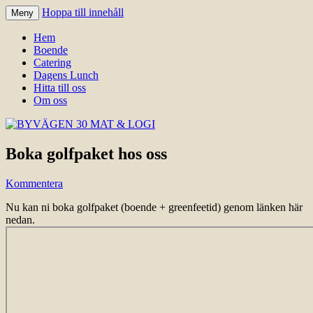
Hoppa till innehåll
Meny
Välkomna till Idre för en trevlig
BYVÄGEN 30 MAT & LOGI
Hem
upplevelse hos oss.
Boende
Catering
Dagens Lunch
Hitta till oss
Om oss
Boka golfpaket hos oss
Kommentera
Nu kan ni boka golfpaket (boende + greenfeetid) genom länken här
nedan.