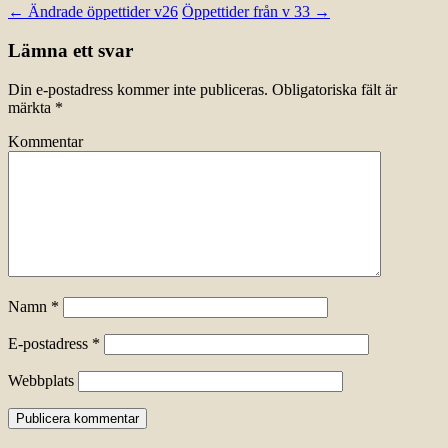
←
Ändrade öppettider v26
Öppettider från v 33
→
Lämna ett svar
Din e-postadress kommer inte publiceras.
Obligatoriska fält är
märkta
*
Kommentar
Namn
*
E-postadress
*
Webbplats