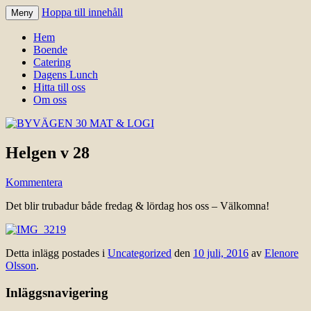
Hoppa till innehåll
Meny
Välkomna till Idre för en trevlig
BYVÄGEN 30 MAT & LOGI
Hem
upplevelse hos oss.
Boende
Catering
Dagens Lunch
Hitta till oss
Om oss
Helgen v 28
Kommentera
Det blir trubadur både fredag & lördag hos oss – Välkomna!
Detta inlägg postades i
Uncategorized
den
10 juli, 2016
av
Elenore
Olsson
.
Inläggsnavigering