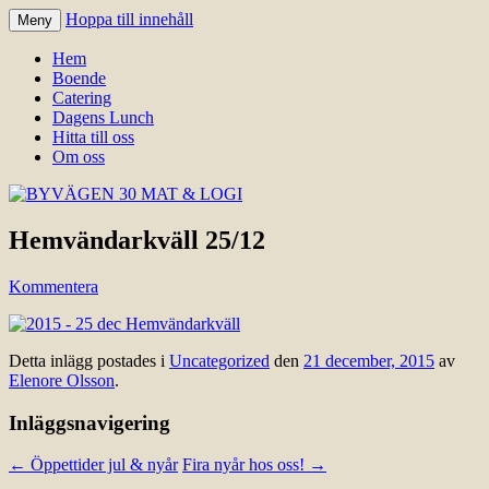
Hoppa till innehåll
Meny
Välkomna till Idre för en trevlig
BYVÄGEN 30 MAT & LOGI
Hem
upplevelse hos oss.
Boende
Catering
Dagens Lunch
Hitta till oss
Om oss
Hemvändarkväll 25/12
Kommentera
Detta inlägg postades i
Uncategorized
den
21 december, 2015
av
Elenore Olsson
.
Inläggsnavigering
←
Öppettider jul & nyår
Fira nyår hos oss!
→