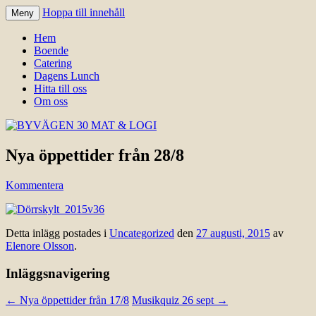
Hoppa till innehåll
Meny
Välkomna till Idre för en trevlig
BYVÄGEN 30 MAT & LOGI
Hem
upplevelse hos oss.
Boende
Catering
Dagens Lunch
Hitta till oss
Om oss
Nya öppettider från 28/8
Kommentera
Detta inlägg postades i
Uncategorized
den
27 augusti, 2015
av
Elenore Olsson
.
Inläggsnavigering
←
Nya öppettider från 17/8
Musikquiz 26 sept
→