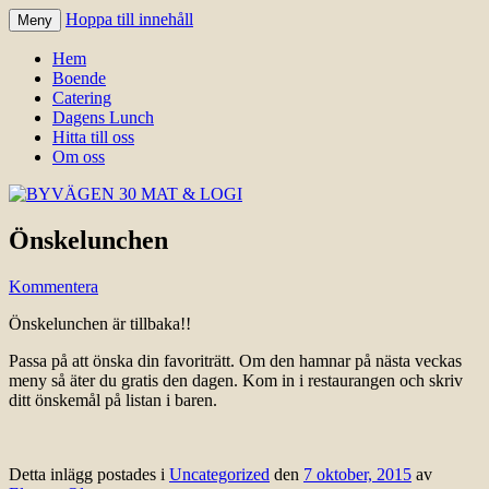
Hoppa till innehåll
Meny
Välkomna till Idre för en trevlig
BYVÄGEN 30 MAT & LOGI
Hem
upplevelse hos oss.
Boende
Catering
Dagens Lunch
Hitta till oss
Om oss
Önskelunchen
Kommentera
Önskelunchen är tillbaka!!
Passa på att önska din favoriträtt. Om den hamnar på nästa veckas
meny så äter du gratis den dagen. Kom in i restaurangen och skriv
ditt önskemål på listan i baren.
Detta inlägg postades i
Uncategorized
den
7 oktober, 2015
av