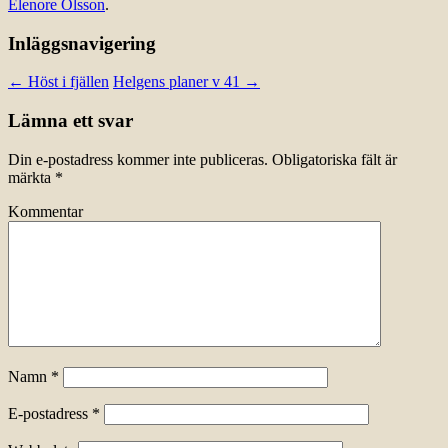
Elenore Olsson
.
Inläggsnavigering
←
Höst i fjällen
Helgens planer v 41
→
Lämna ett svar
Din e-postadress kommer inte publiceras.
Obligatoriska fält är
märkta
*
Kommentar
Namn
*
E-postadress
*