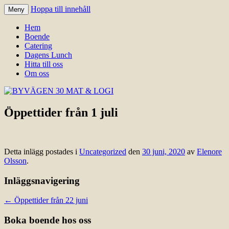
Hoppa till innehåll
Meny
Välkomna till Idre för en trevlig
BYVÄGEN 30 MAT & LOGI
Hem
upplevelse hos oss.
Boende
Catering
Dagens Lunch
Hitta till oss
Om oss
Öppettider från 1 juli
Detta inlägg postades i
Uncategorized
den
30 juni, 2020
av
Elenore
Olsson
.
Inläggsnavigering
←
Öppettider från 22 juni
Boka boende hos oss