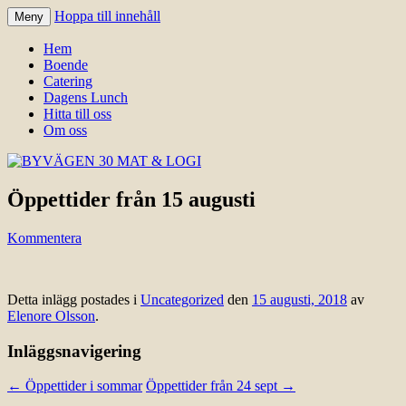
Hoppa till innehåll
Meny
Välkomna till Idre för en trevlig
BYVÄGEN 30 MAT & LOGI
Hem
upplevelse hos oss.
Boende
Catering
Dagens Lunch
Hitta till oss
Om oss
Öppettider från 15 augusti
Kommentera
Detta inlägg postades i
Uncategorized
den
15 augusti, 2018
av
Elenore Olsson
.
Inläggsnavigering
←
Öppettider i sommar
Öppettider från 24 sept
→