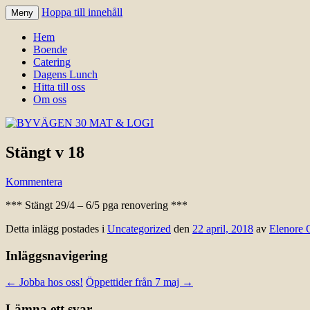
Hoppa till innehåll
Meny
Välkomna till Idre för en trevlig upplevelse
BYVÄGEN 30 MAT & LOGI
Hem
Boende
Catering
Dagens Lunch
Hitta till oss
Om oss
Stängt v 18
Kommentera
*** Stängt 29/4 – 6/5 pga renovering ***
Detta inlägg postades i
Uncategorized
den
22 april, 2018
av
Elenore 
Inläggsnavigering
←
Jobba hos oss!
Öppettider från 7 maj
→
Lämna ett svar