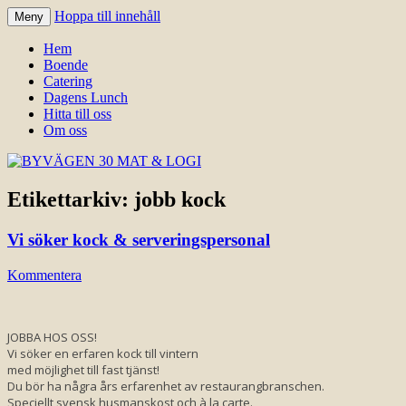
Hoppa till innehåll
Meny
Välkomna till Idre för en trevlig
BYVÄGEN 30 MAT & LOGI
Hem
upplevelse hos oss.
Boende
Catering
Dagens Lunch
Hitta till oss
Om oss
Etikettarkiv:
jobb kock
Vi söker kock & serveringspersonal
Kommentera
JOBBA HOS OSS!
Vi söker en erfaren kock till vintern
med möjlighet till fast tjänst!
Du bör ha några års erfarenhet av restaurangbranschen.
Speciellt svensk husmanskost och à la carte.