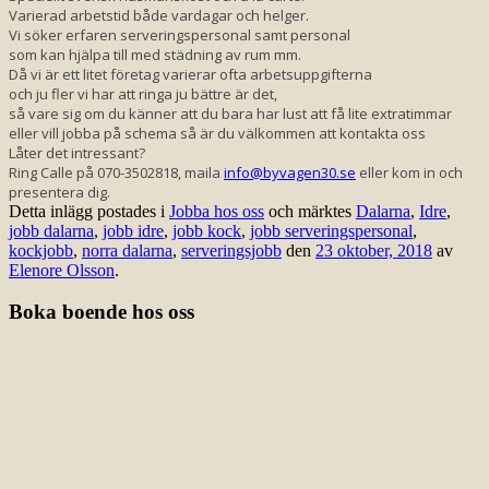
Varierad arbetstid både vardagar och helger.
Vi söker erfaren serveringspersonal samt personal
som kan hjälpa till med städning av rum mm.
Då vi är ett litet företag varierar ofta arbetsuppgifterna
och ju fler vi har att ringa ju bättre är det,
så vare sig om du känner att du bara har lust att få lite extratimmar
eller vill jobba på schema så är du välkommen att kontakta oss
Låter det intressant?
Ring Calle på 070-3502818, maila
info@byvagen30.se
eller kom in och
presentera dig.
Detta inlägg postades i
Jobba hos oss
och märktes
Dalarna
,
Idre
,
jobb dalarna
,
jobb idre
,
jobb kock
,
jobb serveringspersonal
,
kockjobb
,
norra dalarna
,
serveringsjobb
den
23 oktober, 2018
av
Elenore Olsson
.
Boka boende hos oss