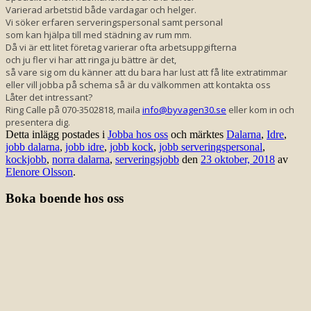
Varierad arbetstid både vardagar och helger.
Vi söker erfaren serveringspersonal samt personal
som kan hjälpa till med städning av rum mm.
Då vi är ett litet företag varierar ofta arbetsuppgifterna
och ju fler vi har att ringa ju bättre är det,
så vare sig om du känner att du bara har lust att få lite extratimmar
eller vill jobba på schema så är du välkommen att kontakta oss
Låter det intressant?
Ring Calle på 070-3502818, maila
info@byvagen30.se
eller kom in och
presentera dig.
Detta inlägg postades i
Jobba hos oss
och märktes
Dalarna
,
Idre
,
jobb dalarna
,
jobb idre
,
jobb kock
,
jobb serveringspersonal
,
kockjobb
,
norra dalarna
,
serveringsjobb
den
23 oktober, 2018
av
Elenore Olsson
.
Boka boende hos oss