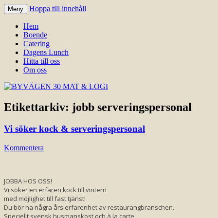
Hoppa till innehåll
Meny
Välkomna till Idre för en trevlig
BYVÄGEN 30 MAT & LOGI
Hem
upplevelse hos oss.
Boende
Catering
Dagens Lunch
Hitta till oss
Om oss
Etikettarkiv:
jobb serveringspersonal
Vi söker kock & serveringspersonal
Kommentera
JOBBA HOS OSS!
Vi söker en erfaren kock till vintern
med möjlighet till fast tjänst!
Du bör ha några års erfarenhet av restaurangbranschen.
Speciellt svensk husmanskost och à la carte.