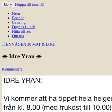
Hoppa till innehåll
Meny
Välkomna till Idre för en trevlig
BYVÄGEN 30 MAT & LOGI
Hem
upplevelse hos oss.
Boende
Catering
Dagens Lunch
Hitta till oss
Om oss
☀️ Idre Yran ☀️
Kommentera