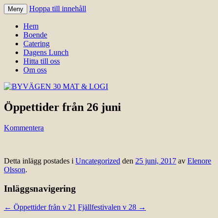
Hoppa till innehåll
Meny
Välkomna till Idre för en trevlig
BYVÄGEN 30 MAT & LOGI
Hem
upplevelse hos oss.
Boende
Catering
Dagens Lunch
Hitta till oss
Om oss
Öppettider från 26 juni
Kommentera
Detta inlägg postades i
Uncategorized
den
25 juni, 2017
av
Elenore
Olsson
.
Inläggsnavigering
←
Öppettider från v 21
Fjällfestivalen v 28
→