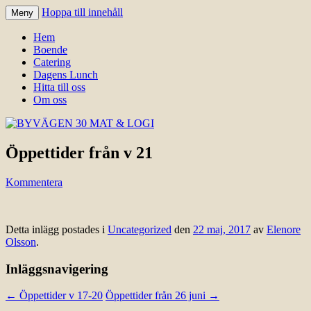
Hoppa till innehåll
Meny
Välkomna till Idre för en trevlig
BYVÄGEN 30 MAT & LOGI
Hem
upplevelse hos oss.
Boende
Catering
Dagens Lunch
Hitta till oss
Om oss
Öppettider från v 21
Kommentera
Detta inlägg postades i
Uncategorized
den
22 maj, 2017
av
Elenore
Olsson
.
Inläggsnavigering
←
Öppettider v 17-20
Öppettider från 26 juni
→